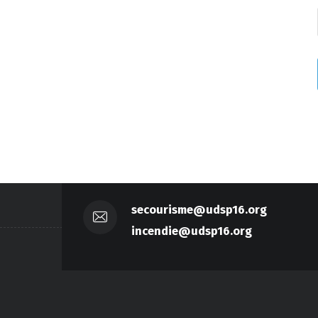
secourisme@udsp16.org
incendie@udsp16.org