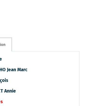
ion
e
HO Jean Marc
çois
ET Annie
es