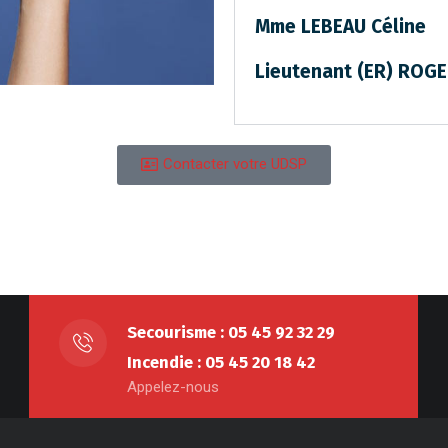
Mme LEBEAU Céline
Lieutenant (ER) ROGE
Contacter votre UDSP
Secourisme : 05 45 92 32 29
Incendie : 05 45 20 18 42
Appelez-nous